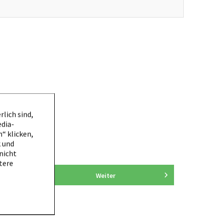
lich sind,
edia-
en.
“ klicken,
k und
 nicht
tere
Weiter