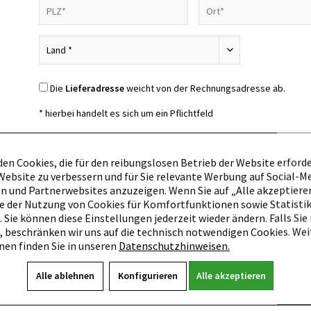
Die
Lieferadresse
weicht von der Rechnungsadresse ab.
* hierbei handelt es sich um ein Pflichtfeld
Datenschutz
en Cookies, die für den reibungslosen Betrieb der Website erforder
ebsite zu verbessern und für Sie relevante Werbung auf Social-M
Ich habe die
Datenschutzbestimmungen
zur Kenntnis genomm
 und Partnerwebsites anzuzeigen. Wenn Sie auf „Alle akzeptieren
Bitte beachten Sie: Wir versenden nicht an Packstationen.
e der Nutzung von Cookies für Komfortfunktionen sowie Statisti
. Sie können diese Einstellungen jederzeit wieder ändern. Falls Sie
 beschränken wir uns auf die technisch notwendigen Cookies. Wei
en finden Sie in unseren
Datenschutzhinweisen.
Alle ablehnen
Konfigurieren
Alle akzeptieren