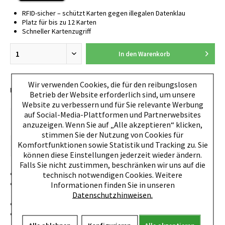
RFID-sicher – schützt Karten gegen illegalen Datenklau
Platz für bis zu 12 Karten
Schneller Kartenzugriff
In den
Warenkorb
Wir verwenden Cookies, die für den reibungslosen
EAN:
4260050240443
Betrieb der Website erforderlich sind, um unsere
Website zu verbessern und für Sie relevante Werbung
auf Social-Media-Plattformen und Partnerwebsites
anzuzeigen. Wenn Sie auf „Alle akzeptieren“ klicken,
stimmen Sie der Nutzung von Cookies für
Komfortfunktionen sowie Statistik und Tracking zu. Sie
können diese Einstellungen jederzeit wieder ändern.
Falls Sie nicht zustimmen, beschränken wir uns auf die
Designed and Made in Germany
technisch notwendigen Cookies. Weitere
Für max. 5 Plastikkarten (Mix max. 4 geprägten und 1
Informationen finden Sie in unseren
glatten Karte)
Datenschutzhinweisen.
RFID-Safe
“One-Touch“ Technologie ermöglicht schnellen Zugriff
auf Karten