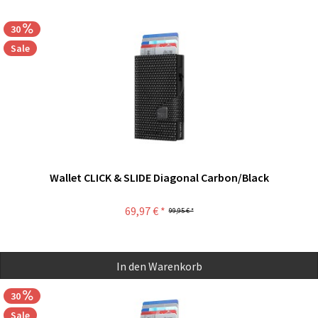
30
Sale
Wallet CLICK & SLIDE Diagonal Carbon/Black
69,97 € *
99,95 € *
In den
Warenkorb
30
Sale