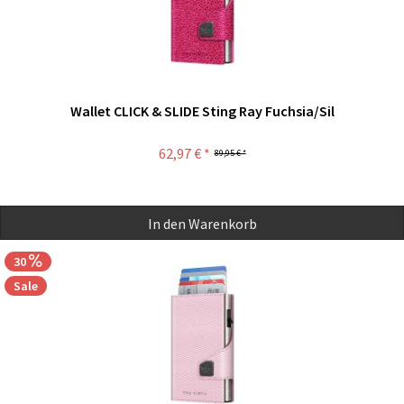
Wallet CLICK & SLIDE Sting Ray Fuchsia/Sil
62,97 € *
89,95 € *
In den
Warenkorb
30
Sale