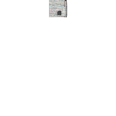
Wallet CLICK & SLIDE Bamboo Crème/Silver
62,97 € *
89,95 € *
In den
Warenkorb
30
Sale