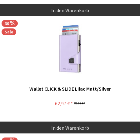
In den
Warenkorb
30
Sale
Wallet CLICK & SLIDE Lilac Matt/Silver
62,97 € *
89,95 € *
In den
Warenkorb