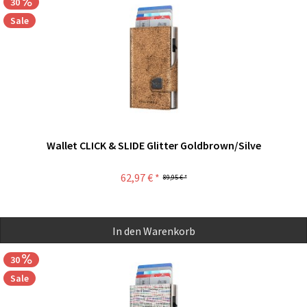
30
Sale
Wallet CLICK & SLIDE Glitter Goldbrown/Silve
62,97 € *
89,95 € *
In den
Warenkorb
30
Sale