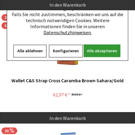
Komfortfunktionen sowie Statistik und Tracking zu. Sie
In den
Warenkorb
können diese Einstellungen jederzeit wieder ändern.
Falls Sie nicht zustimmen, beschränken wir uns auf die
30
technisch notwendigen Cookies. Weitere
Sale
Informationen finden Sie in unseren
Datenschutzhinweisen.
Alle ablehnen
Konfigurieren
Alle akzeptieren
Wallet C&S Strap Cross Caramba Brown Sahara/Gold
62,97 € *
89,95 € *
In den
Warenkorb
30