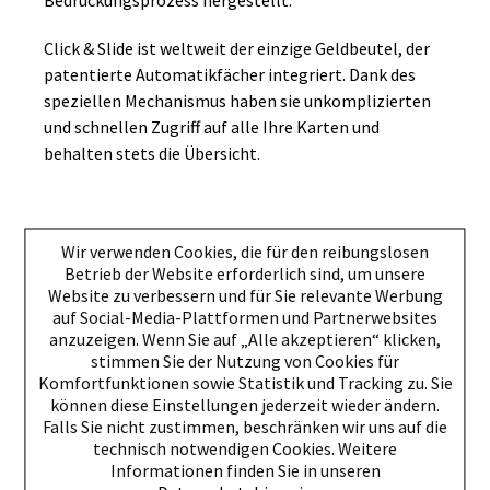
Bedruckungsprozess hergestellt.
Click & Slide ist weltweit der einzige Geldbeutel, der
patentierte Automatikfächer integriert. Dank des
speziellen Mechanismus haben sie unkomplizierten
und schnellen Zugriff auf alle Ihre Karten und
behalten stets die Übersicht.
Wie lange ist die
Wir verwenden Cookies, die für den reibungslosen
Betrieb der Website erforderlich sind, um unsere
Geldbörse Click & Slide
Website zu verbessern und für Sie relevante Werbung
auf Social-Media-Plattformen und Partnerwebsites
erhältlich?
anzuzeigen. Wenn Sie auf „Alle akzeptieren“ klicken,
stimmen Sie der Nutzung von Cookies für
Komfortfunktionen sowie Statistik und Tracking zu. Sie
können diese Einstellungen jederzeit wieder ändern.
Falls Sie nicht zustimmen, beschränken wir uns auf die
Über unseren Onlineshop haben Sie rund um die Uhr
technisch notwendigen Cookies. Weitere
die Möglichkeit, eine passende Geldbörse in einem
Informationen finden Sie in unseren
stilvollen Design zu bestellen. Sie müssen sich nur