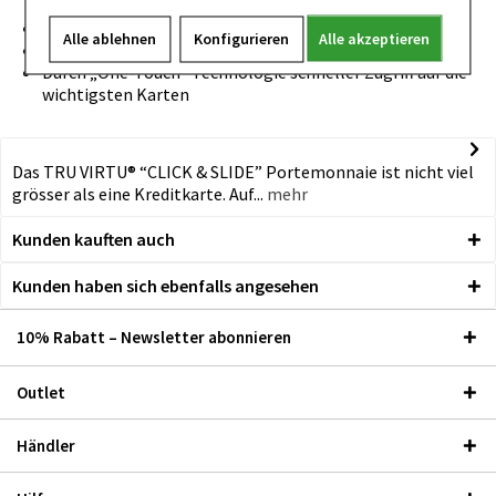
Belege, Visitenkarten)
Das innere Aluminium-Etui ist RFID-Safe
Alle ablehnen
Konfigurieren
Alle akzeptieren
Echtlederumschlag für „Tap & Go“ Karten geeignet
Durch „One-Touch“ Technologie schneller Zugriff auf die
wichtigsten Karten
Das TRU VIRTU® “CLICK & SLIDE” Portemonnaie ist nicht viel
grösser als eine Kreditkarte. Auf...
mehr
Kunden kauften auch
Kunden haben sich ebenfalls angesehen
10% Rabatt – Newsletter abonnieren
Outlet
Händler