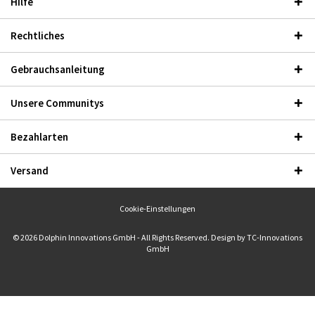
Hilfe
Rechtliches
Gebrauchsanleitung
Unsere Communitys
Bezahlarten
Versand
Cookie-Einstellungen
© 2026 Dolphin Innovations GmbH - All Rights Reserved. Design by
TC-Innovations
GmbH