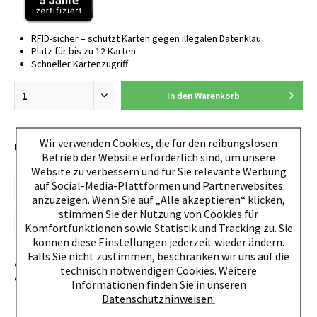
RFID-sicher – schützt Karten gegen illegalen Datenklau
Platz für bis zu 12 Karten
Schneller Kartenzugriff
In den
Warenkorb
Wir verwenden Cookies, die für den reibungslosen
EAN:
4260050241730
Betrieb der Website erforderlich sind, um unsere
Website zu verbessern und für Sie relevante Werbung
auf Social-Media-Plattformen und Partnerwebsites
anzuzeigen. Wenn Sie auf „Alle akzeptieren“ klicken,
stimmen Sie der Nutzung von Cookies für
Komfortfunktionen sowie Statistik und Tracking zu. Sie
können diese Einstellungen jederzeit wieder ändern.
Falls Sie nicht zustimmen, beschränken wir uns auf die
Designed and Made in Germany
technisch notwendigen Cookies. Weitere
Platz für bis zu 12 Plastikkarten (Alu-Etui: 5 Karten, Mix
Informationen finden Sie in unseren
aus max. 4 geprägten und 1 glatten
Datenschutzhinweisen.
Karte/Echtlederumschlag: bis zu 7 Karten, Geldscheine,