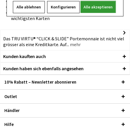
Das innere Aluminium-Etui ist RFID-Safe
Echtlederumschlag für „Tap & Go“ Karten geeignet
Alle ablehnen
Konfigurieren
Alle akzeptieren
Durch „One-Touch“ Technologie schneller Zugriff auf die
wichtigsten Karten
Das TRU VIRTU® “CLICK & SLIDE” Portemonnaie ist nicht viel
grösser als eine Kreditkarte. Auf...
mehr
Kunden kauften auch
Kunden haben sich ebenfalls angesehen
10% Rabatt – Newsletter abonnieren
Outlet
Händler
Hilfe