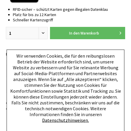
RFID-sicher – schützt Karten gegen illegalen Datenklau
Platz für bis zu 12 Karten
Schneller Kartenzugriff
In den
Warenkorb
EAN:
4260050241068
Wir verwenden Cookies, die für den reibungslosen
Betrieb der Website erforderlich sind, um unsere
Website zu verbessern und für Sie relevante Werbung
auf Social-Media-Plattformen und Partnerwebsites
anzuzeigen. Wenn Sie auf „Alle akzeptieren“ klicken,
stimmen Sie der Nutzung von Cookies für
Komfortfunktionen sowie Statistik und Tracking zu. Sie
können diese Einstellungen jederzeit wieder ändern.
Falls Sie nicht zustimmen, beschränken wir uns auf die
Designed and Made in Germany
technisch notwendigen Cookies. Weitere
Platz für bis zu 12 Plastikkarten (Alu-Etui: 5 Karten, Mix
Informationen finden Sie in unseren
aus max. 4 geprägten und 1 glatten
Datenschutzhinweisen.
Karte/Echtlederumschlag: bis zu 7 Karten, Geldscheine,
Belege, Visitenkarten)