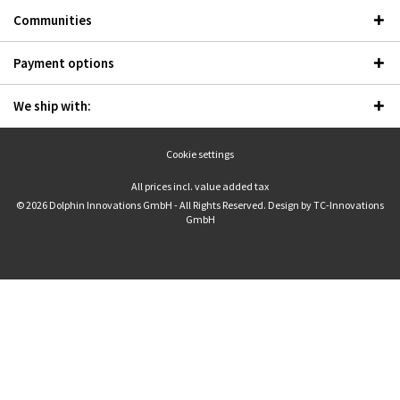
Communities
Payment options
We ship with:
Cookie settings
All prices incl. value added tax
© 2026 Dolphin Innovations GmbH - All Rights Reserved. Design by
TC-Innovations
GmbH