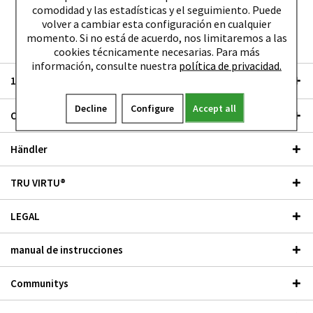
Cargar artículos anteriores
comodidad y las estadísticas y el seguimiento. Puede
volver a cambiar esta configuración en cualquier
momento. Si no está de acuerdo, nos limitaremos a las
cookies técnicamente necesarias. Para más
información, consulte nuestra
política de privacidad.
10% de descuento - suscríbase al boletín de noticias
Decline
Configure
Accept all
Outlet
Händler
TRU VIRTU®
LEGAL
manual de instrucciones
Communitys