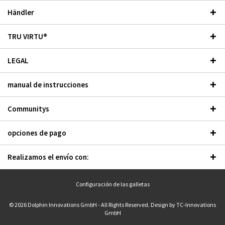
Händler
TRU VIRTU®
LEGAL
manual de instrucciones
Communitys
opciones de pago
Realizamos el envío con:
Configuración de las galletas
© 2026 Dolphin Innovations GmbH - All Rights Reserved. Design by
TC-Innovations
GmbH