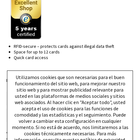
RFID-secure – protects cards against illegal data theft
Space for up to 12 cards
Quick card access
Utilizamos cookies que son necesarias para el buen
EAN:
4260050241327
funcionamiento del sitio web, para mejorar nuestro
sitio web y para mostrar publicidad relevante para
usted en las plataformas de medios sociales y sitios
web asociados. Al hacer clic en "Aceptar todo", usted
acepta el uso de cookies para las funciones de
comodidad y las estadísticas y el seguimiento. Puede
volver a cambiar esta configuración en cualquier
momento. Si no está de acuerdo, nos limitaremos a las
Diseñado y hecho en Alemania
cookies técnicamente necesarias. Para más
Espacio para 12 cartas de plástico (Estuche de aluminio:
información, consulte nuestra
política de privacidad.