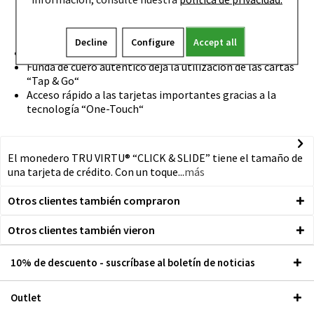
5 tarjetas, mezcla de un máximo de 4 con relieve y una
plana/ Funda de cuero auténtico: hasta 7 tarjetas,
billetes, recibos y tarjetas de contacto)
Decline
Configure
Accept all
El estuche de aluminio da seguridad al RFID
Funda de cuero auténtico deja la utilización de las cartas
“Tap & Go“
Acceso rápido a las tarjetas importantes gracias a la
tecnología “One-Touch“
El monedero TRU VIRTU® “CLICK & SLIDE” tiene el tamaño de
una tarjeta de crédito. Con un toque...
más
Otros clientes también compraron
Otros clientes también vieron
10% de descuento - suscríbase al boletín de noticias
Outlet