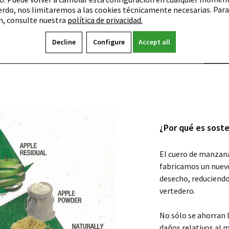
erdo, nos limitaremos a las cookies técnicamente necesarias. Par
 que queda después
n, consulte nuestra
política de privacidad.
 utilizan para
no, que contiene
Decline
Configure
Accept all
 manzana.
¿Por qué es sost
El cuero de manzana
fabricamos un nuevo
desecho, reduciendo 
vertedero.
No sólo se ahorran l
daños relativos al 