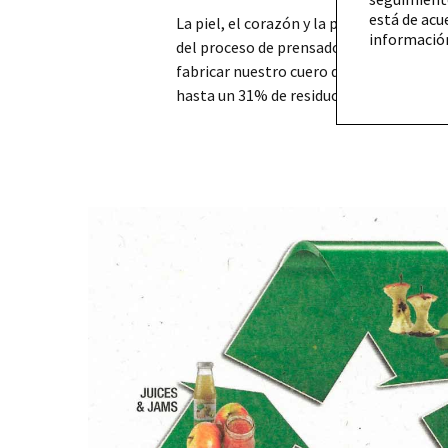
está de acu
La piel, el corazón y la pulpa seca es lo
informació
del proceso de prensado. Estas fibras se
fabricar nuestro cuero de manzana vega
hasta un 31% de residuos orgánicos de