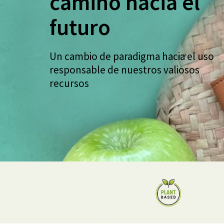
camino hacia el
futuro
Un cambio de paradigma hacia el uso
responsable de nuestros valiosos
recursos