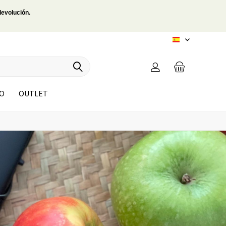
devolución.
ES
IO
OUTLET