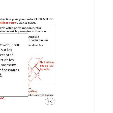
te web, pour
 sur les
Accepter
rt et les
ut moment.
nécessaires.
é.