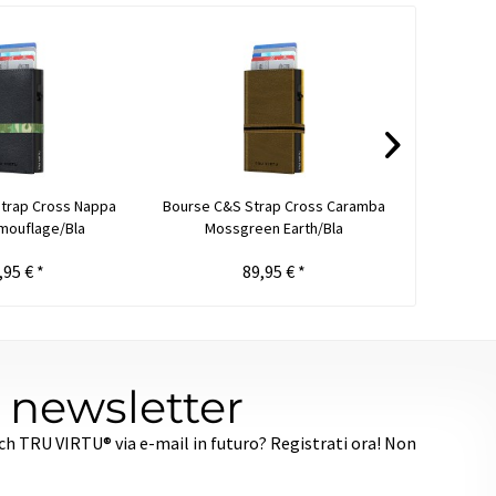
trap Cross Nappa
Bourse C&S Strap Cross Caramba
Bourse C
mouflage/Bla
Mossgreen Earth/Bla
Bl
,95 € *
89,95 € *
a newsletter
ech TRU VIRTU® via e-mail in futuro? Registrati ora! Non