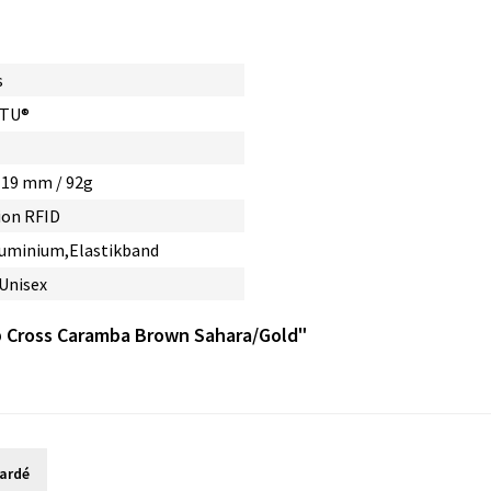
s
RTU®
x 19 mm / 92g
ion RFID
luminium,Elastikband
 Unisex
p Cross Caramba Brown Sahara/Gold"
gardé