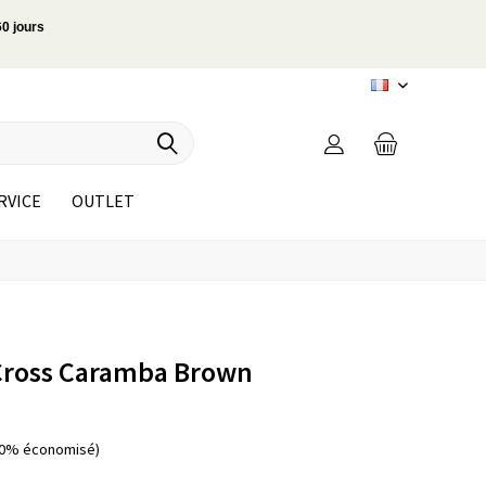
60 jours
FR
RVICE
OUTLET
Cross Caramba Brown
30% économisé)