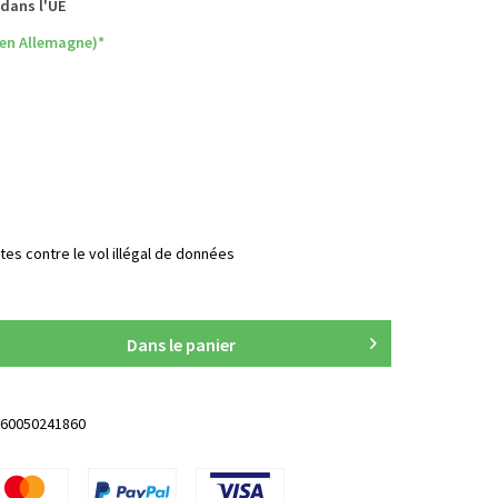
 dans l'UE
 (en Allemagne)*
tes contre le vol illégal de données
Dans le panier
60050241860