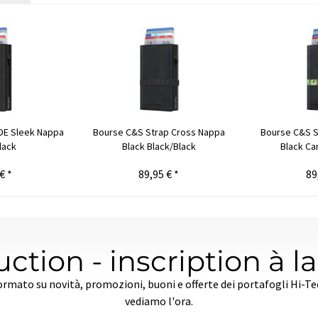
IDE Sleek Nappa
Bourse C&S Strap Cross Nappa
Bourse C&S S
lack
Black Black/Black
Black Ca
€ *
89,95 € *
89
ction - inscription à l
ormato su novità, promozioni, buoni e offerte dei portafogli Hi-T
vediamo l'ora.