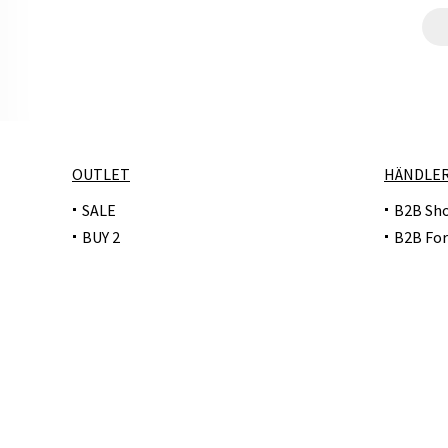
OUTLET
HÄNDLE
SALE
B2B Sh
BUY 2
B2B For