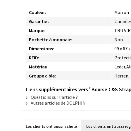
Couleur:
Marron
Garantie :
2 année
Marque:
TRU VI
Pochette à monnaie:
Non
Dimensions:
99 x 67 
RFID:
Protect
Matériau:
Leder,A
Groupe cible:
Herren,
Liens supplémentaires vers "Bourse C&S Stra
Questions sur l'article ?
Autres articles de DOLPHIN
Les clients ont aussi acheté
Les clients ont aussi re