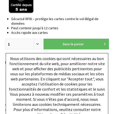
Sécurisé RFID – protège les cartes contre le vol illégal de
données
Peut contenir jusqu'à 12 cartes
Accès rapide aux cartes
Dans le panier
Nous utilisons des cookies qui sont nécessaires au bon
EAN:
4260050241341
fonctionnement du site web, pour améliorer notre site
web et pour afficher des publicités pertinentes pour
vous sur les plateformes de médias sociaux et les sites
web partenaires. En cliquant sur "Accepter tout", vous
acceptez l'utilisation de cookies pour les
fonctionnalités de confort et les statistiques et le suivi.
Vous pouvez à nouveau modifier ces paramètres à tout
moment. Si vous n'êtes pas d'accord, nous nous
limiterons aux cookies techniquement nécessaires.
Conçu et fabriqué en Allemagne
Pour plus d'informations, veuillez consulter notre
Jusqu'à 12 cartes plastiques (boîtier en aluminium: 5