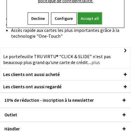
politique de confidentialité.
cartes, mélange de max. 4 cartes embossées et 1 carte
lisse/couverture en cuir véritable: jusqu'à 7 cartes, billets
de banque, reçus, cartes de visite)
Le boîtier intérieur en aluminium est RFID-Safe
Decline
Configure
Accept all
Couverture en cuir véritable pour cartes "Tap & Go"
Accès rapide aux cartes les plus importantes grâce à la
technologie "One-Touch"
Le portefeuille TRU VIRTU® “CLICK & SLIDE” n'est pas
beaucoup plus grand qu'une carte de crédit....
plus
Les clients ont aussi acheté
Les clients ont aussi regardé
10% de réduction - inscription à la newsletter
Outlet
Händler