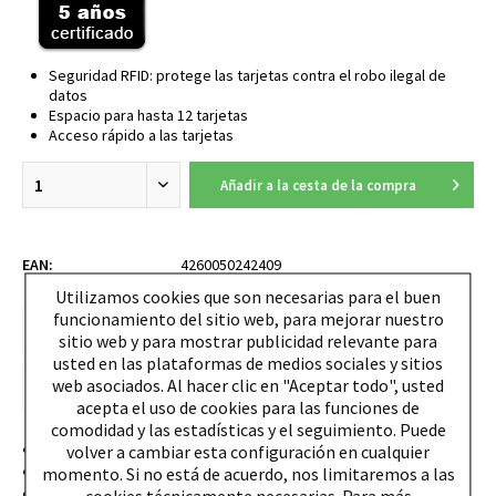
Seguridad RFID: protege las tarjetas contra el robo ilegal de
datos
Espacio para hasta 12 tarjetas
Acceso rápido a las tarjetas
Añadir a la cesta de la compra
EAN:
4260050242409
Utilizamos cookies que son necesarias para el buen
funcionamiento del sitio web, para mejorar nuestro
sitio web y para mostrar publicidad relevante para
usted en las plataformas de medios sociales y sitios
web asociados. Al hacer clic en "Aceptar todo", usted
acepta el uso de cookies para las funciones de
comodidad y las estadísticas y el seguimiento. Puede
Hergestellt mit veganem Apfelleder
volver a cambiar esta configuración en cualquier
50% Recycling Anteil beim Alu Case
momento. Si no está de acuerdo, nos limitaremos a las
Nachhaltigkeitsprodukt unter Verwendung recycelter
cookies técnicamente necesarias. Para más