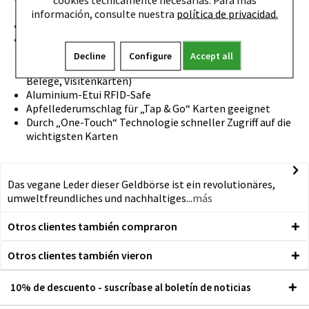
Materialien und alternativer, natürlicher Rohstoffe
información, consulte nuestra
política de privacidad.
Patentiert
Platz für bis zu 12 Plastikkarten (Alu-Etui: 5 Bankkarten,
Mix aus max. 4 geprägten und 1 nichtgeprägten Karte /
Decline
Configure
Accept all
Apfellederumschlag: bis zu 7 Karten, Geldscheine,
Belege, Visitenkarten)
Aluminium-Etui RFID-Safe
Apfellederumschlag für „Tap & Go“ Karten geeignet
Durch „One-Touch“ Technologie schneller Zugriff auf die
wichtigsten Karten
Das vegane Leder dieser Geldbörse ist ein revolutionäres,
umweltfreundliches und nachhaltiges...
más
Otros clientes también compraron
Otros clientes también vieron
10% de descuento - suscríbase al boletín de noticias