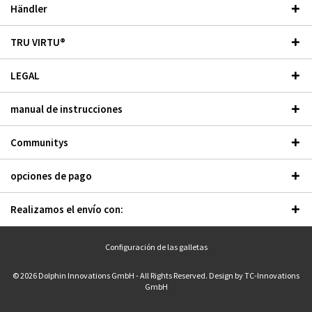
Händler
TRU VIRTU®
LEGAL
manual de instrucciones
Communitys
opciones de pago
Realizamos el envío con:
Configuración de las galletas
© 2026 Dolphin Innovations GmbH - All Rights Reserved. Design by
TC-Innovations
GmbH