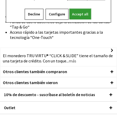
5 tarjetas, mezcla de un máximo de 4 con relieve y una
plana/ Funda de cuero auténtico: hasta 7 tarjetas,
billetes, recibos y tarjetas de contacto)
Decline
Configure
Accept all
El estuche de aluminio da seguridad al RFID
Funda de cuero auténtico deja la utilización de las cartas
“Tap & Go“
Acceso rápido a las tarjetas importantes gracias a la
tecnología “One-Touch“
El monedero TRU VIRTU® “CLICK & SLIDE” tiene el tamaño de
una tarjeta de crédito. Con un toque...
más
Otros clientes también compraron
Otros clientes también vieron
10% de descuento - suscríbase al boletín de noticias
Outlet